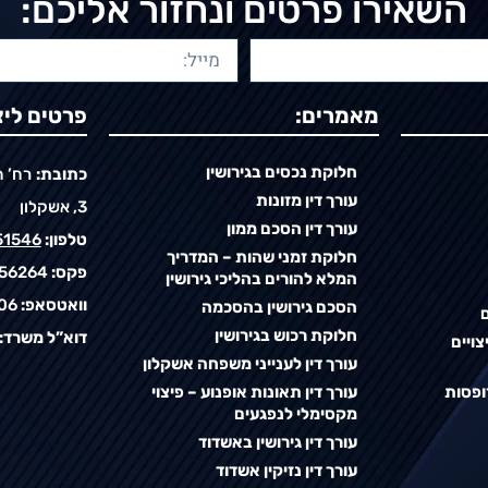
השאירו פרטים ונחזור אליכם:
מאמרים:
פרטים ליצ
חלוקת נכסים בגירושין
כתובת:
עורך דין מזונות
3, אשקלון
עורך דין הסכם ממון
טלפון:
51546
חלוקת זמני שהות – המדריך
פקס:
56264
המלא להורים בהליכי גירושין
וואטסאפ:
06
הסכם גירושין בהסכמה
ם
חלוקת רכוש בגירושין
דוא”ל משרד:
צויים
עורך דין לענייני משפחה אשקלון
ופסות
עורך דין תאונות אופנוע – פיצוי
מקסימלי לנפגעים
עורך דין גירושין באשדוד
עורך דין נזיקין אשדוד