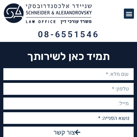
תחומי עיסוק
לקוחות ממליצים
מן התקשורת
08-6551546
תמיד כאן לשירותך
צור קשר