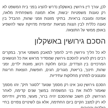
לכן, עורך דין גירושין באשקלון נדרש להציג בפני בית המשפט לא
רק טענות משפטיות יבשות, אלא תמונה משפחתית מלאה,
אמינה ומגובה בראיות. בתיקי מזונות וזמני שהות, ההבדל בין
טענה כללית לבין הצגת מציאות יומיומית מדויקת עשוי להשפיע
באופן ממשי על התוצאה.
הסכם גירושין באשקלון
לא כל הליך גירושין חייב להפוך למאבק משפטי ארוך. במקרים
רבים ניתן להגיע להסכם גירושין שמסדיר מראש את כל הנושאים
המרכזיים בין הצדדים, ובהם חלוקת רכוש, מזונות ילדים, זמני
שהות, חינוך, בריאות, מגורים, חגים, חופשות, הוצאות חריגות
ומנגנונים לפתרון מחלוקות עתידיות.
הסכם גירושין טוב אינו רק מסמך שנועד “לסגור תיק”. זהו מסמך
שאמור ללוות את בני המשפחה במשך שנים קדימה, לאחר
הגירושין. לכן חשוב שההסכם יהיה ברור, מעשי, מדויק, ויתייחס
לא רק למצב הקיים ביום החתימה, אלא גם לשינויים צפויים בחיי
הילדים וההורים.