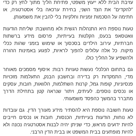
עזיבת הבית ללא ייעוץ משפטי, פתיחת הליך מתוך לחץ רק כדי
“להקדים” את הצד השני, בחירת ערכאה בלי אסטרטגיה, או
חתימה על הסכמות זמניות וחלקיות בלי להבין את משמעותן.
טעות נוספת היא התנהלות רגשית ולא מחושבת: שליחת הודעות
וואטסאפ בכעס, הקלטות בעייתיות, פרסום מידע ברשתות
חברתיות, עירוב הילדים בסכסוך או שימוש בזמני שהות ככלי
מיקוח. כל אלה עלולים להפוך לראיות, לפגוע באמינות ההורה
ולהשפיע על ההליך כולו.
גם בתחום הכלכלי נעשות טעויות רבות: איסוף מסמכים מאוחר
מדי, התמקדות רק בדירה ובחשבון הבנק, התעלמות מזכויות
פנסיוניות, קופות גמל, קרנות השתלמות, הלוואות, חובות, עסקים
או נכסים נוספים. לעיתים, ויתור שנראה קטן בתחילת הדרך
מתברר בהמשך כהפסד משמעותי.
טעות חשובה נוספת היא להסתיר מידע מעורך הדין. גם עובדות
לא נוחות, הודעות בעייתיות, הכנסות, חובות או נכסים חייבים
להיות ידועים מראש, כדי שניתן יהיה לבנות אסטרטגיה נכונה ולא
להיות מופתעים בבית המשפט או בבית הדין הרבני.