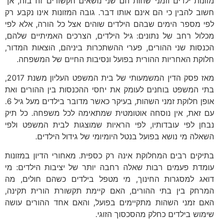
מזונות ילדים וזמני שהות הם שני נושאים הקשורים זה בזה, אך
חשוב להבין כי הם אינם אותו דבר. גובה המזונות אינו נקבע רק
לפי מספר הימים שבהם הילדים שוהים אצל כל הורה, אלא לפי
מכלול רחב של נתונים: גיל הילדים, הצרכים האמיתיים שלהם,
הכנסות שני ההורים, פערי ההשתכרות ביניהם, הוצאות המדור,
חלוקת האחריות ההורית בפועל ונסיבות החיים של המשפחה.
מאז פסק הדין המשמעותי של בית המשפט העליון משנת 2017,
בתי המשפט בוחנים לעומק את יחסי ההכנסות בין ההורים ואת
אופן חלוקת זמני השהות, בעיקר כאשר מדובר בילדים מעל גיל 6.
עם זאת, אין נוסחה אוטומטית שמתאימה לכל משפחה. כל תיק
נבחן לפי עובדותיו, לפי הראיות שמוצגות לבית המשפט ולפי
השאלה מי נושא בפועל בנטל היומיומי של גידול הילדים.
בתיקים רבים המחלוקת אינה רק כספית. מאחורי הדיון במזונות
עומדת פעמים רבות שאלה רחבה יותר של יציבות הילדים: מי
דואג למסגרות החינוך, מי מטפל בילדים כשהם חולים, מה
המרחק בין בתי ההורים, האם קיימת תקשורת הורית תקינה,
האם זמני השהות מתקיימים בפועל, והאם אחד ההורים עושה
שימוש בילדים כחלק מהסכסוך הזוגי.