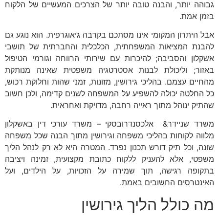
גבוהה יותר, והבנה טובה יותר של הצרכים המעשיים של הלקוח
בזמן אמת.
אבל היתרון המקומי אינו מסתכם בקרבה גיאוגרפית. הוא נוגע גם
להבנת המציאות המשפחתית, הכלכלית והחברתית של תושבי
אשקלון והסביבה; להיכרות עם שירותי הרווחה וגורמי הטיפול
באזור; וליכולת לבנות אסטרטגיה משפטית שאינה מנותקת
מהחיים עצמם. בהליכי גירושין, מזונות, זמני שהות וחלוקת רכוש,
כל החלטה יכולה להשפיע על המשפחה לשנים קדימה, ולכן חשוב
שהתיק ינוהל מתוך ראייה רחבה, מדויקת ואחראית.
משרד שניידר& אלכסנדרובסקי – משרד עורכי דין באשקלון
מלווה לקוחות בהליכי משפחה וגירושין מתוך הבנה שכל משפחה
שונה, וכל תיק דורש תכנון נפרד. המטרה היא לא רק לנהל הליך
משפטי, אלא להעניק ללקוח כתובת מקצועית, זמינה ויציבה
בתקופה רגישה, תוך שמירה על הזכויות, על הילדים, ועל
האינטרסים החשובים באמת.
מה כולל הליך גירושין