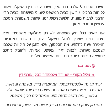
משרד שניידר & אלכסנדרובסקי, משרד עורכי דין באשקלון, מלווה
לקוחות בהליכי גירושין בבית המשפט לענייני משפחה ובבית הדין
הרבני, לרבות מזונות, חלוקת רכוש, זמני שהות, משמורת, הסכמי
גירושין והסכמי ממון.
אנו רואים בכל תיק משפחה לא רק מחלוקת משפטית, אלא
סיפור חיים שצריך לנהל בשיקול דעת, בנחישות ובאחריות.
המטרה אינה להלהיט את הסכסוך, אלא להגן על הזכויות שלכם,
לצמצם טעויות, לבנות יתרון משפטי אמיתי, ולהוביל אתכם
לתוצאה הנכונה ביותר בנסיבות האישיות שלכם.
@s.a_adv
♬ צליל מקורי – שניידר אלכסנדרובסקי עורכי דין
עו”ד קרינה אלכסנדרובסקי, המתמחה בדיני משפחה וגירושין,
מסבירה מדוע בשנים האחרונות נשים רבות יותר יוזמות הליכי
גירושין, ומה חשוב לדעת לפני שמתחילים הליך משפטי.
הסרטון עוסק בהתמודדות רגשית, זכויות משפטיות, והחשיבות