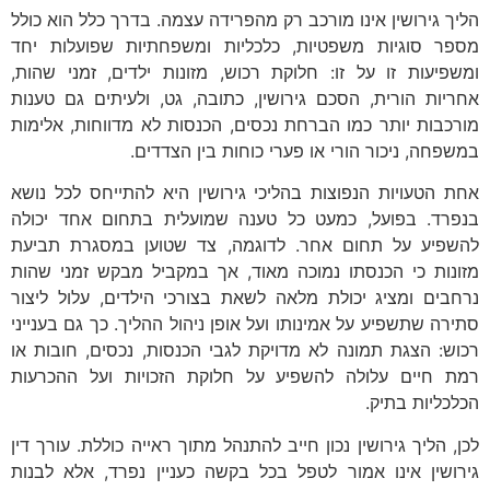
הליך גירושין אינו מורכב רק מהפרידה עצמה. בדרך כלל הוא כולל
מספר סוגיות משפטיות, כלכליות ומשפחתיות שפועלות יחד
ומשפיעות זו על זו: חלוקת רכוש, מזונות ילדים, זמני שהות,
אחריות הורית, הסכם גירושין, כתובה, גט, ולעיתים גם טענות
מורכבות יותר כמו הברחת נכסים, הכנסות לא מדווחות, אלימות
במשפחה, ניכור הורי או פערי כוחות בין הצדדים.
אחת הטעויות הנפוצות בהליכי גירושין היא להתייחס לכל נושא
בנפרד. בפועל, כמעט כל טענה שמועלית בתחום אחד יכולה
להשפיע על תחום אחר. לדוגמה, צד שטוען במסגרת תביעת
מזונות כי הכנסתו נמוכה מאוד, אך במקביל מבקש זמני שהות
נרחבים ומציג יכולת מלאה לשאת בצורכי הילדים, עלול ליצור
סתירה שתשפיע על אמינותו ועל אופן ניהול ההליך. כך גם בענייני
רכוש: הצגת תמונה לא מדויקת לגבי הכנסות, נכסים, חובות או
רמת חיים עלולה להשפיע על חלוקת הזכויות ועל ההכרעות
הכלכליות בתיק.
לכן, הליך גירושין נכון חייב להתנהל מתוך ראייה כוללת. עורך דין
גירושין אינו אמור לטפל בכל בקשה כעניין נפרד, אלא לבנות