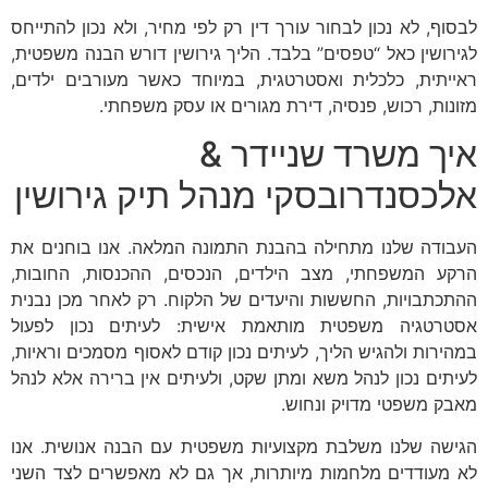
לבסוף, לא נכון לבחור עורך דין רק לפי מחיר, ולא נכון להתייחס
לגירושין כאל “טפסים” בלבד. הליך גירושין דורש הבנה משפטית,
ראייתית, כלכלית ואסטרטגית, במיוחד כאשר מעורבים ילדים,
מזונות, רכוש, פנסיה, דירת מגורים או עסק משפחתי.
איך משרד שניידר &
אלכסנדרובסקי מנהל תיק גירושין
העבודה שלנו מתחילה בהבנת התמונה המלאה. אנו בוחנים את
הרקע המשפחתי, מצב הילדים, הנכסים, ההכנסות, החובות,
ההתכתבויות, החששות והיעדים של הלקוח. רק לאחר מכן נבנית
אסטרטגיה משפטית מותאמת אישית: לעיתים נכון לפעול
במהירות ולהגיש הליך, לעיתים נכון קודם לאסוף מסמכים וראיות,
לעיתים נכון לנהל משא ומתן שקט, ולעיתים אין ברירה אלא לנהל
מאבק משפטי מדויק ונחוש.
הגישה שלנו משלבת מקצועיות משפטית עם הבנה אנושית. אנו
לא מעודדים מלחמות מיותרות, אך גם לא מאפשרים לצד השני