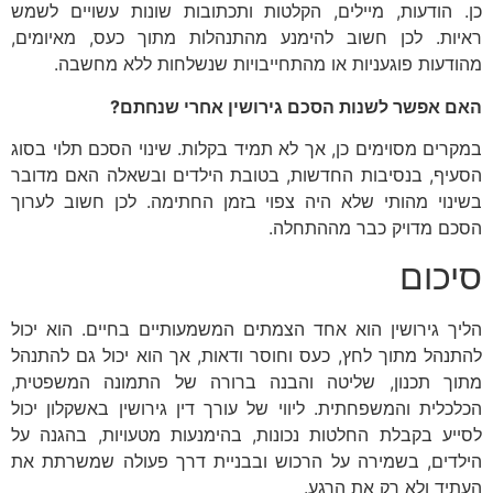
כן. הודעות, מיילים, הקלטות ותכתובות שונות עשויים לשמש
ראיות. לכן חשוב להימנע מהתנהלות מתוך כעס, מאיומים,
מהודעות פוגעניות או מהתחייבויות שנשלחות ללא מחשבה.
האם אפשר לשנות הסכם גירושין אחרי שנחתם
?
במקרים מסוימים כן, אך לא תמיד בקלות. שינוי הסכם תלוי בסוג
הסעיף, בנסיבות החדשות, בטובת הילדים ובשאלה האם מדובר
בשינוי מהותי שלא היה צפוי בזמן החתימה. לכן חשוב לערוך
הסכם מדויק כבר מההתחלה.
סיכום
הליך גירושין הוא אחד הצמתים המשמעותיים בחיים. הוא יכול
להתנהל מתוך לחץ, כעס וחוסר ודאות, אך הוא יכול גם להתנהל
מתוך תכנון, שליטה והבנה ברורה של התמונה המשפטית,
הכלכלית והמשפחתית. ליווי של עורך דין גירושין באשקלון יכול
לסייע בקבלת החלטות נכונות, בהימנעות מטעויות, בהגנה על
הילדים, בשמירה על הרכוש ובבניית דרך פעולה שמשרתת את
העתיד ולא רק את הרגע.