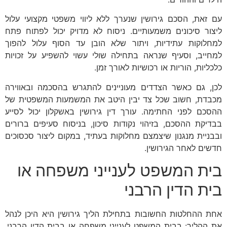
עם זאת, הסכם גירושין שנערך ללא ליווי משפטי מקצועי עלול
ליצור סיכונים משמעותיים. ניסוח לא מדויק יכול לפתוח פתח
למחלוקות עתידיות, ויתור שלא הובן עד הסוף עלול להפוך
למחייב, וסעיף שנראה בתחילה שולי עשוי להשפיע על זכויות
כלכליות, הוריות או רכושיות לאורך זמן.
לכן, גם כאשר הצדדים מעוניינים להתגרש בהסכמה ובאווירה
מכבדת, חשוב שכל צד יבין היטב את המשמעות המשפטית של
ההסכם לפני החתימה. עורך דין גירושין באשקלון יכול לסייע
בבדיקת ההסכם, בזיהוי נקודות סיכון, בניסוח סעיפים ברורים
ובבניית מנגנון שיצמצם מחלוקות בעתיד, במקום ליצור סכסוכים
חדשים לאחר הגירושין.
בית המשפט לענייני משפחה או
בית הדין הרבני
אחת ההחלטות החשובות בתחילת הליך גירושין היא היכן לנהל
את ההליך: בבית המשפט לענייני משפחה או בבית הדין הרבני.