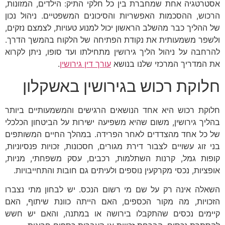
אסטרטגיה אחת שמחברת בין כל חלקי התיק: הילדים, המזונות,
הרכוש, ההסכמות האפשריות והסיכונים המשפטיים. ניהול נכון
של ההליך כבר מהשלב הראשון יכול למנוע טעויות, לצמצם נזקים,
ולשפר משמעותית את נקודת הפתיחה של הלקוח בהמשך הדרך.
להרחבה על ניהול הליך גירושין מתחילתו ועד סופו, ניתן לקרוא
את המדריך המרכזי שלנו בנושא
עורך דין גירושין
.
חלוקת רכוש בגירושין באשקלון
חלוקת רכוש היא אחד הנושאים הרגישים והמשמעותיים ביותר
בהליך גירושין, משום שהיא משפיעה ישירות על הביטחון הכלכלי
של כל אחד מהצדדים לאחר הפרידה. במהלך החיים המשותפים
בני זוג עשויים לצבור דירת מגורים, חסכונות, זכויות פנסיוניות,
קופות גמל, קרנות השתלמות, רכבים, עסק משפחתי, מניות,
אופציות, נכסי מקרקעין נוספים ולעיתים גם חובות והתחייבויות.
השאלה אינה רק על שם מי רשום הנכס. יש לבחון מתי נצברו
הזכויות, מה מקור הכספים, האם הייתה כוונת שיתוף, האם
קיימים נכסים שהתקבלו בירושה או במתנה, והאם יש חשש