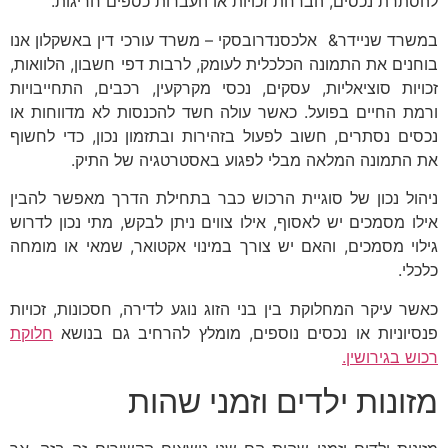
להסתרת נכסים, הברחת זכויות או העברות כספים חריגות.
במשרד שניידר& אלכסנדרובסקי – משרד עורכי דין באשקלון אנו
בוחנים את התמונה הכלכלית לעומק, לרבות דפי חשבון, הלוואות,
זכויות סוציאליות, עסקים, נכסי מקרקעין, רכבים, התחייבויות
ורמת החיים בפועל. כאשר עולה חשד להכנסות לא מדווחות או
נכסים נסתרים, חשוב לפעול בזהירות ובתזמון נכון, כדי לחשוף
את התמונה המלאה מבלי לפגוע באסטרטגיה של התיק.
ניהול נכון של סוגיית הרכוש כבר בתחילת הדרך מאפשר להבין
אילו מסמכים יש לאסוף, אילו צווים ניתן לבקש, מתי נכון לדרוש
גילוי מסמכים, והאם יש צורך במינוי אקטואר, שמאי או מומחה
כלכלי.
כאשר עיקר המחלוקת בין בני הזוג נוגע לדירה, חסכונות, זכויות
פנסיוניות או נכסים נוספים, מומלץ להרחיב גם בנושא
חלוקת
רכוש בגירושין.
מזונות ילדים וזמני שהות