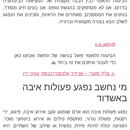
הביטוח הלאומי לבין הבנה מקומית של המציאות הביטחונית
בדרום. אנו לא מסתפקים בהגשת טופס. אנו בונים תיק מסודר,
בוחנים את המסמכים, מאתרים את הראיות, ומכינים את הנפגע
לשלב הבא בצורה מקצועית וברורה.
@s.a_adv
הביטוח הלאומי פועל בגישה של התשה ואנחנו כאן
כדי לעבור איתכם את זה ביחד 🙏
♬ צליל מקורי – שניידר אלכסנדרובסקי עורכי דין
מי נחשב נפגע פעולות איבה
באשדוד
נפגע פעולות איבה הוא אדם שנפגע עקב אירוע איבה, פיגוע, ירי
רקטות, פעולת טרור, מתקפת טילים או אירוע ביטחוני מוכר.
הפגיעה יכולה להיות פיזית, נפשית או שילוב של השתיים. היא