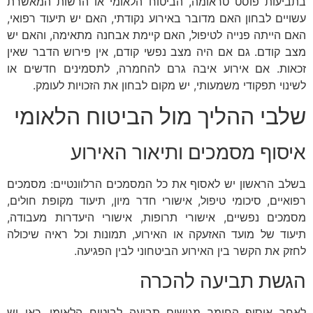
בתביעות פוסט טראומה, הביטוח הלאומי או הרשות המאשרת
עשויים לבחון האם מדובר באירוע נקודתי, האם יש תיעוד רפואי,
האם הייתה פנייה לטיפול, האם קיימת אבחנה מתאימה, והאם יש
מצב קודם. גם אם היה מצב נפשי קודם, אין פירוש הדבר שאין
זכאות. אם אירוע איבה גרם להחמרה, לתסמינים חדשים או
לשינוי תפקודי משמעותי, יש מקום לבחון את הזכויות לעומק.
שלבי ההליך מול הביטוח הלאומי
איסוף מסמכים ותיאור האירוע
בשלב הראשון יש לאסוף את כל המסמכים הרלוונטיים: מסמכים
רפואיים, סיכומי טיפול, אישורי חדר מיון, תיעוד מקופת חולים,
מסמכים נפשיים, אישורי תרופות, אישורי היעדרות מעבודה,
תיעוד של מועד האזעקה או האירוע, תמונות וכל ראיה שיכולה
לחזק את הקשר בין האירוע הביטחוני לבין הפגיעה.
הגשת תביעה להכרה
לאחר איסוף החומר מגישים תביעה לביטוח הלאומי. כאן יש