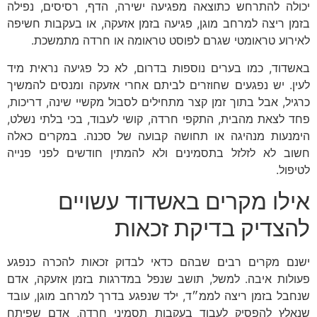
יכולה להתרחש כתוצאה מפגיעה ישירה, הדף, רסיסים, נפילה
בזמן ריצה למרחב מוגן, פגיעה בזמן אזעקה, או בעקבות חשיפה
לאירוע טראומטי שגרם לפוסט טראומה או חרדה מתמשכת.
באשדוד, כמו בערים נוספות בדרום, לא כל פגיעה נראית מיד
לעין. יש נפגעים שחוזרים לביתם אחרי אזעקה ומנסים להמשיך
כרגיל, אבל בתוך זמן קצר מתחילים לסבול מקשיי שינה, דריכות,
פחד לצאת מהבית, התקפי חרדה, קושי לעבוד, בכי בלתי נשלט,
הימנעות מנהיגה או תחושה קבועה של סכנה. במקרים כאלה
חשוב לא לזלזל בתסמינים ולא להמתין חודשים לפני פנייה
לטיפול.
אילו מקרים באשדוד עשויים
להצדיק בדיקת זכאות
ישנם מקרים רבים שבהם כדאי לבדוק זכאות להכרה כנפגע
פעולות איבה. למשל, תושב שנפל במדרגות בזמן אזעקה, אדם
שנחבל בזמן ריצה לממ״ד, ילד שנפגע בדרך למרחב מוגן, עובד
שנאלץ להפסיק לעבוד בעקבות תסמיני חרדה, אדם שפיתח