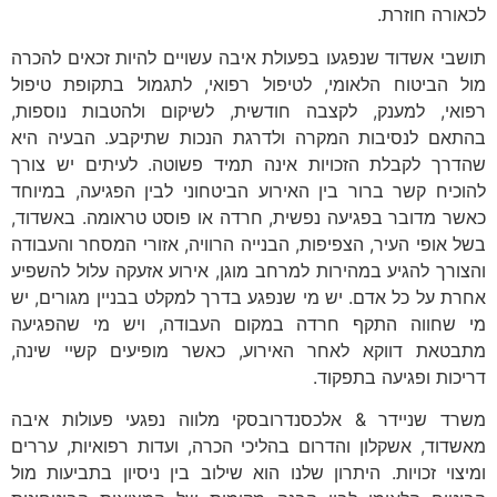
לכאורה חוזרת.
תושבי אשדוד שנפגעו בפעולת איבה עשויים להיות זכאים להכרה
מול הביטוח הלאומי, לטיפול רפואי, לתגמול בתקופת טיפול
רפואי, למענק, לקצבה חודשית, לשיקום ולהטבות נוספות,
בהתאם לנסיבות המקרה ולדרגת הנכות שתיקבע. הבעיה היא
שהדרך לקבלת הזכויות אינה תמיד פשוטה. לעיתים יש צורך
להוכיח קשר ברור בין האירוע הביטחוני לבין הפגיעה, במיוחד
כאשר מדובר בפגיעה נפשית, חרדה או פוסט טראומה. באשדוד,
בשל אופי העיר, הצפיפות, הבנייה הרוויה, אזורי המסחר והעבודה
והצורך להגיע במהירות למרחב מוגן, אירוע אזעקה עלול להשפיע
אחרת על כל אדם. יש מי שנפגע בדרך למקלט בבניין מגורים, יש
מי שחווה התקף חרדה במקום העבודה, ויש מי שהפגיעה
מתבטאת דווקא לאחר האירוע, כאשר מופיעים קשיי שינה,
דריכות ופגיעה בתפקוד.
משרד שניידר & אלכסנדרובסקי מלווה נפגעי פעולות איבה
מאשדוד, אשקלון והדרום בהליכי הכרה, ועדות רפואיות, עררים
ומיצוי זכויות. היתרון שלנו הוא שילוב בין ניסיון בתביעות מול