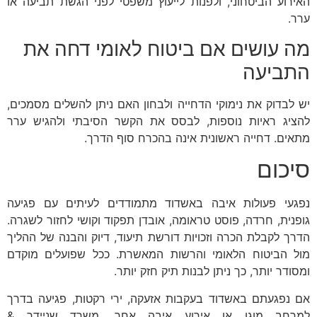
האירוע הביטחוני, ולפנות לייעוץ משפטי לפני הגשת תביעה או
ערר.
מה עושים אם ביטוח לאומי דחה את
התביעה
יש לבדוק את נימוקי הדחייה ולבחון האם ניתן להשלים מסמכים,
להציג ראיות נוספות, לבסס את הקשר הסיבתי ולהגיש ערר
מתאים. דחייה ראשונית אינה בהכרח סוף הדרך.
סיכום
נפגעי פעולות איבה באשדוד מתמודדים לעיתים עם פגיעה
גופנית, חרדה, פוסט טראומה, אובדן תפקוד וקושי לחזור לשגרה.
הדרך לקבלת הכרה וזכויות דורשת תיעוד, דיוק והבנה של ההליך
מול הביטוח הלאומי והרשות המאשרת. ככל שפועלים מוקדם
ומסודר יותר, כך ניתן לבנות תיק חזק יותר.
אם נפגעתם באשדוד בעקבות אזעקה, ירי רקטות, פגיעה בדרך
למרחב מוגן או אירוע איבה אחר, משרד שניידר &