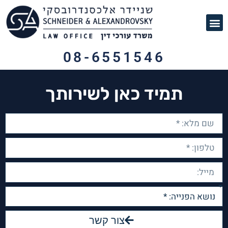
תחומי עיסוק
לקוחות ממליצים
מן התקשורת
08-6551546
תמיד כאן לשירותך
צור קשר