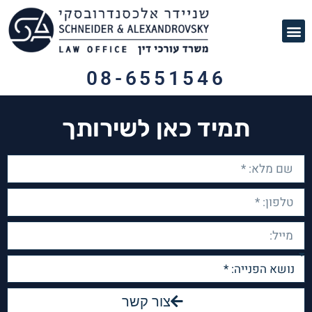
תחומי עיסוק
לקוחות ממליצים
מן התקשורת
08-6551546
תמיד כאן לשירותך
צור קשר